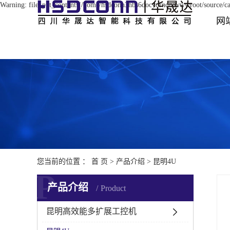
Warning: file_put_contents(/home/hsdconn3hbs6docyornqn/wwwroot/source/cac
网
您当前的位置 ：
首 页
>
产品介绍
>
昆明4U
P
产品介绍
Product
昆明高效能多扩展工控机