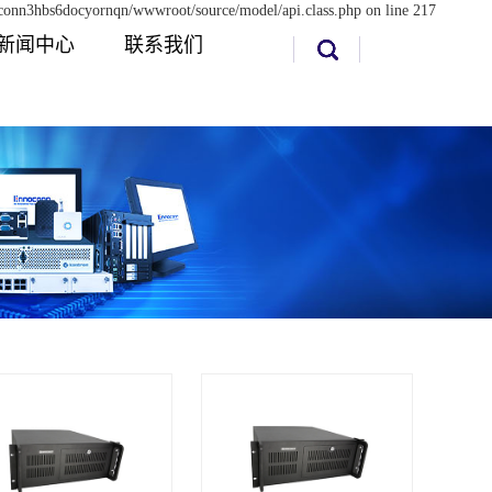
sdconn3hbs6docyornqn/wwwroot/source/model/api.class.php on line 217
新闻中心
联系我们