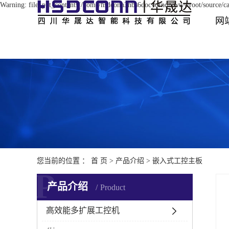
Warning: file_put_contents(/home/hsdconn3hbs6docyornqn/wwwroot/source/cac
网
您当前的位置 ：
首 页
>
产品介绍
>
嵌入式工控主板
P
产品介绍
Product
高效能多扩展工控机