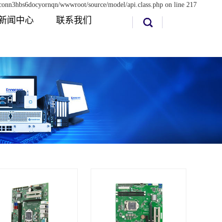
sdconn3hbs6docyornqn/wwwroot/source/model/api.class.php on line 217
新闻中心
联系我们